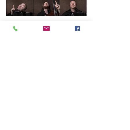
PROGRAMME
: Voyage musical
(et humoristique) à travers les
musiques de l’Est et
d’ailleurs…
L’EST
La danse du Sabre - A.
Khatchatourian
Les deux guitares - Folk
Tzigane russe
Czardas - V. Monti
La suite Bulgare - V Semyonov
Les yeux noirs (Otchi tchiornie)
- traditionnel russe