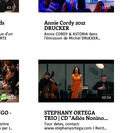
43:17
03:55
ds
Annie Cordy 2012
DRUCKER
que d'un
Annie CORDY & ASTORIA dans
ORTE
l'émission de Michel DRUCKER
Vivement dimanche (France deux)
02:08
02:04
GO -
STEPHANY ORTEGA
TRIO | CD "Adiós Nonino"
| Astor Piazzolla : TANGO
entre
Tour dates, contact:
Passion! | Delporte |
 par le
www.stephanyortega.com | Recital:
n
Astor Piazzolla : Tango Passion ! |