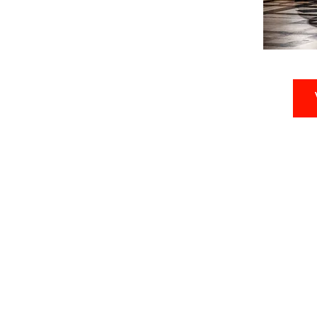
international scene, she has made
appearances throughout China,
Europe, the USA, and the Caribbean,
in venues such as the Carnegie Hall
in New York, the Philharmonie in
Luxembourg, L'Arsenal in Metz, El
Ateneo in Madrid and the Théâtre
Royal de la Monnaie in Brussels.
She released two albums: " Return"
& "American Soul: from Broadway
to Paris" ( Hänssler Classic), the
latter nominated for an
International Classical Music Award
in 2020. All music composed by
Astor Piazzolla Video and Music
recording: MotorMusic Studios
Belgium, 2023 LYRICS: Amo los
pájaros perdidos Que vuelven
desde el mas allá A confundirse con
el cielo Que nunca más podré
recuperar Vuelven de nuevo los
recuerdos Las horas jóvenes que dí
Y desde el mar llega un fantasma
Hecho de cosas que amé y perdí
Todo fue un sueño Un sueño que
perdimos Como perdimos Los
pájaros y el mar Un sueño breve Y
antiguo como el tiempo Que los
espejos no pueden reflejar Después
busqué Perderte en tantas otras Y
aquella otra Y todas eran vos Por
fin logré reconocer Cuando un