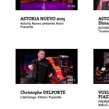
01:48
ASTORIA NUEVO 2025
ASTO
Dima
Astoria Nuevo présente Astor
Piazzolla
ASTORIA
"vivem
DRUCKER
novemb
interpr
"LIBER
PIAZZO
05:14
Christophe DELPORTE
VUEL
PIAZ
Libertango d'Astor Piazzolla
PREMIE
VUELO 