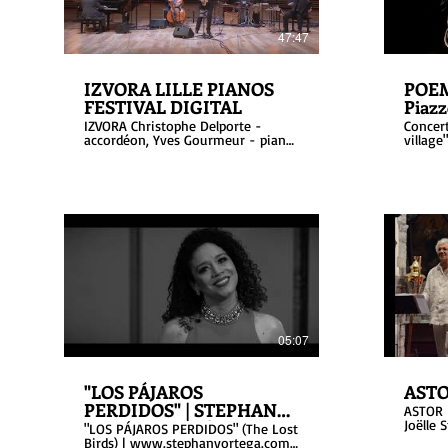
47:47
IZVORA LILLE PIANOS
POEM
FESTIVAL DIGITAL
Piazz
IZVORA Christophe Delporte -
Concer
accordéon, Yves Gourmeur - piano,
village
Adrien Tyberghein - contrebasse,
Arsoni
Rhonny Ventat - saxophone(s),
Jérôme Baudart - batterie Concert
en Streaming Live sans public
(Covid...) www.izvoramusic.com
05:07
"LOS PÁJAROS
ASTO
PERDIDOS" | STEPHANY
ASTOR 
ORTEGA TRIO |
Joëlle 
"LOS PÁJAROS PERDIDOS" (The Lost
Grauwel
PIAZZOLLA | CD "Adiós
Birds) | www.stephanyortega.com |