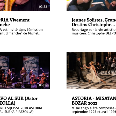
03:33
RIA Vivement
Jeunes Solistes, Gran
nche
Destins Christophe
Delporte
 est invité dans l'émission
Reportage sur la vie artisti
ent dimanche" de Michel
musicien. Christophe DELP
. (France deux) le 18
re 2012. L'ensemble
ète des extraits de
TANGO" & "OBLIVION" d'Astor
LLA.
05:06
VO AL SUR (Astor
ASTORIA - MISATAN
ZOLLA)
BOZAR 2022
RE ESQUISSE 2018 ASTORIA
MisaTango a été composée 
AL SUR (A PIAZZOLLA)
septembre 1995 et avril 1996
compositeur argentin Martí