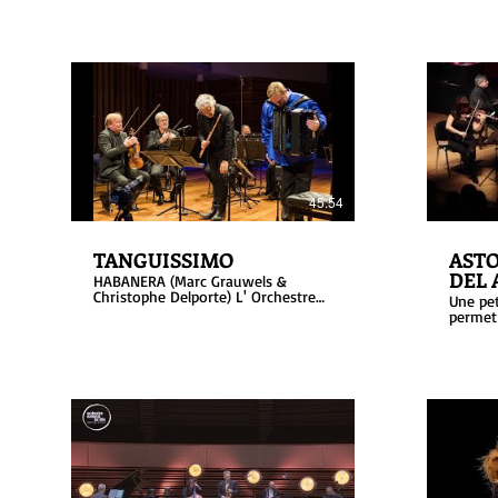
45:54
TANGUISSIMO
ASTO
DEL 
HABANERA (Marc Grauwels &
Christophe Delporte) L' Orchestre
Une pet
Royal de chambre de Wallonie
permet
Presents ASTOR PIAZZOLLA -
Muerte 
Concerto "hommage à Liège" for
ENJOY
flute, accordion and string
orchestra - Oblivion - Histoire du
tango (Bordel 1900, Café 1930,
Night Club 1960, Concert
d'aujourd'hui)