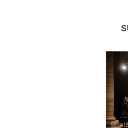
Soul: from Broadway to Paris»
(Hänssler Classic), the latter
nominated for an International
Classical Music Award (ICMA),
soprano Stephany Ortega
s
continues to highlight her Latin
American roots, bridging the gap
between classical and popular
singing. The trio is currently
preparing the release of their
album: « Astor Piazzolla : Tango
Passion! », to be launched in 2024.
With this recital, the « Stephany
Ortega Trio » will introduce you,
with charm and originality, to the
extraordinary world of Astor
Piazzolla's ‘Tango Nuevo’ !
STEPHANY ORTEGA TRIO: Stephany
Ortega, soprano (www.stephany-
ortega.com) Christophe Delporte,
accordion & bandoneon
(www.christophedelporte.com)
Adrien Tyberghein, double bass
(www.adrientyberghein.com)
STEPHANY ORTEGA is a Dominican-
Luxembourger classical and
popular singer, pianist, and choir
conductor. Her repertoire ranges
from Baroque to modern music
including pop, opera, jazz,
contemporary music and musical
theatre. Thoroughly active on the