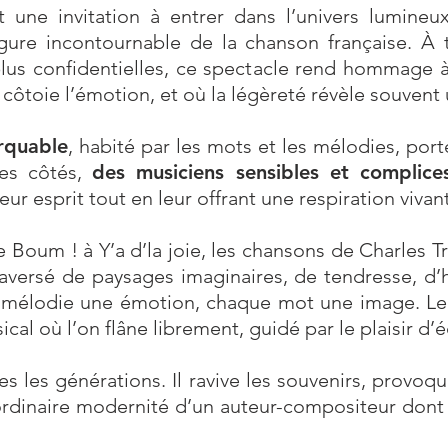
 une invitation à entrer dans l’univers lumine
gure incontournable de la chanson française. À 
us confidentielles, ce spectacle rend hommage à
e côtoie l’émotion, et où la légèreté révèle souven
rquable
, habité par les mots et les mélodies, port
ses côtés,
des musiciens sensibles et complice
ur esprit tout en leur offrant une respiration vivant
 Boum ! à Y’a d’la joie, les chansons de Charles
raversé de paysages imaginaires, de tendresse, 
que mélodie une émotion, chaque mot une image. L
al où l’on flâne librement, guidé par le plaisir d’é
s les générations. Il ravive les souvenirs, provoq
raordinaire modernité d’un auteur-compositeur don