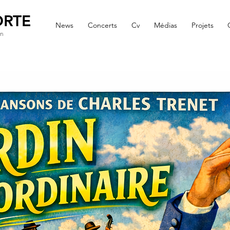
ORTE
News
Concerts
Cv
Médias
Projets
on